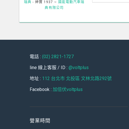
瑞典
- 紳寶
1937 ~
國能電動汽車瑞
典有限公司
電話 :
(02) 2821-1727
line 線上客服 / ID :
@voltplus
地址 :
112 台北市 北投區 文林北路292號
Facebook :
加倍伏voltplus
營業時間