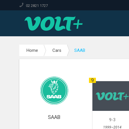
02 2821 1727
Home
Cars
SAAB
9
SAAB
9-3
1999~2014