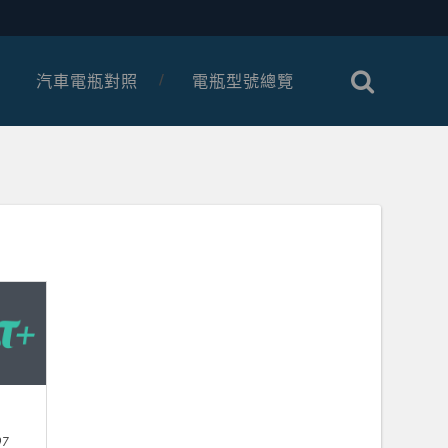
汽車電瓶對照
電瓶型號總覽
97