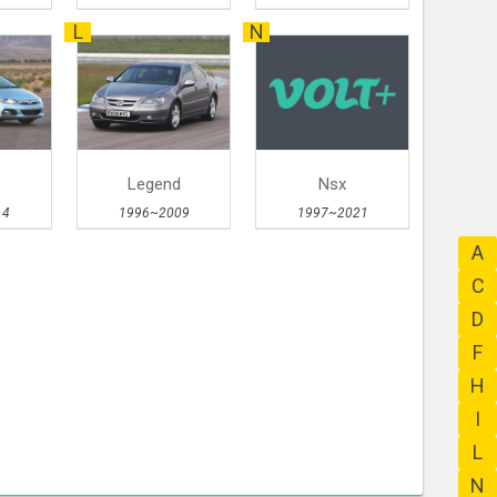
L
N
Legend
Nsx
14
1996~2009
1997~2021
A
C
D
F
H
I
L
N