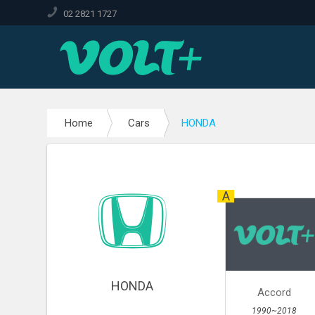
02 2821 1727
Home
Cars
HONDA
A
HONDA
Accord
1990~2018