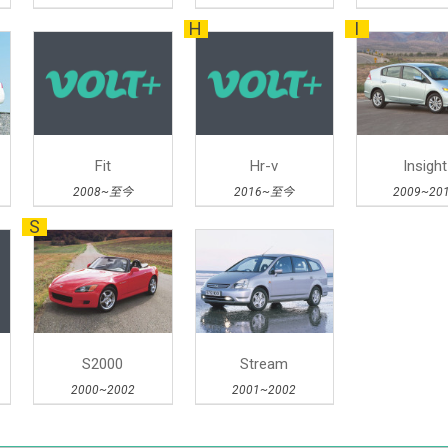
H
I
Fit
Hr-v
Insight
2008~至今
2016~至今
2009~20
S
S2000
Stream
2000~2002
2001~2002