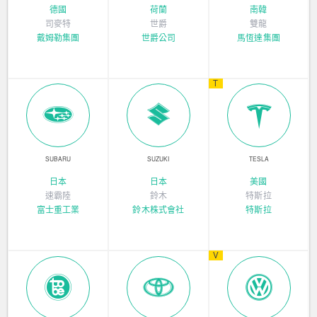
德國
荷蘭
南韓
司麥特
世爵
雙龍
戴姆勒集團
世爵公司
馬恆達集團
T
SUBARU
SUZUKI
TESLA
日本
日本
美國
速霸陸
鈴木
特斯拉
富士重工業
鈴木株式會社
特斯拉
V