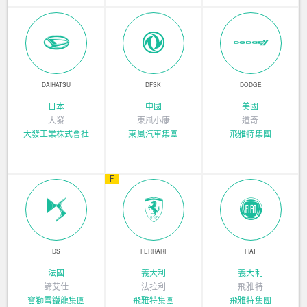
DAIHATSU
DFSK
DODGE
日本
中國
美國
大發
東風小康
道奇
大發工業株式會社
東風汽車集團
飛雅特集團
F
DS
FERRARI
FIAT
法國
義大利
義大利
諦艾仕
法拉利
飛雅特
寶獅雪鐵龍集團
飛雅特集團
飛雅特集團