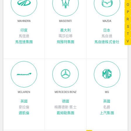
O
P
R
MAHINDRA
MASERATI
MAZDA
S
印度
義大利
日本
T
馬恆達
瑪莎拉蒂
馬自達
V
馬恆達集團
飛雅特集團
馬自達株式會社
MCLAREN
MERCEDES BENZ
MG
英國
德國
英國
麥拉倫
梅賽德斯·賓士
名爵
邁凱倫
戴姆勒集團
上汽集團