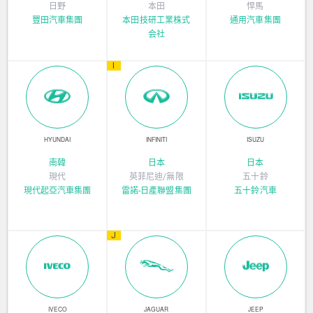
日野
本田
悍馬
豐田汽車集團
本田技研工業株式
通用汽車集團
会社
I
HYUNDAI
INFINITI
ISUZU
南韓
日本
日本
現代
英菲尼迪/無限
五十鈴
現代起亞汽車集團
雷諾-日產聯盟集團
五十鈴汽車
J
IVECO
JAGUAR
JEEP