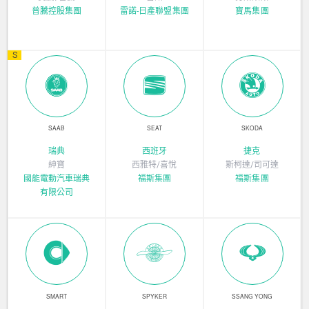
普騰控股集團
雷諾-日產聯盟集團
寶馬集團
S
SAAB
SEAT
SKODA
瑞典
西班牙
捷克
紳寶
西雅特/喜悅
斯柯達/司可達
國能電動汽車瑞典
福斯集團
福斯集團
有限公司
SMART
SPYKER
SSANG YONG