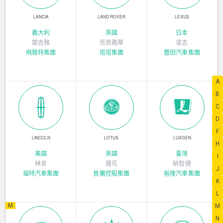
LANCIA
LAND ROVER
LEXUS
義大利
英國
日本
蘭吉雅
荒原路華
凌志
飛雅特集團
塔塔集團
豐田汽車集團
A
B
C
D
F
LINCOLN
LOTUS
LUXGEN
H
美國
英國
臺灣
I
林肯
蓮花
納智捷
J
福特汽車集團
普騰控股集團
裕隆汽車集團
K
L
M
M
N