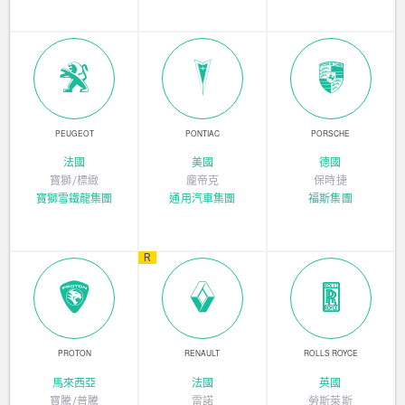
PEUGEOT
PONTIAC
PORSCHE
法國
美國
德國
寶獅/標緻
龐帝克
保時捷
寶獅雪鐵龍集團
通用汽車集團
福斯集團
R
PROTON
RENAULT
ROLLS ROYCE
馬來西亞
法國
英國
寶騰/普騰
雷諾
勞斯萊斯