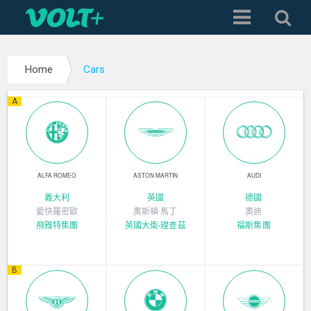
Home
Cars
A
ALFA ROMEO
ASTON MARTIN
AUDI
義大利
英國
德國
愛快羅密歐
奧斯頓·馬丁
奧迪
飛雅特集團
英國大衛-理查茲
福斯集團
B