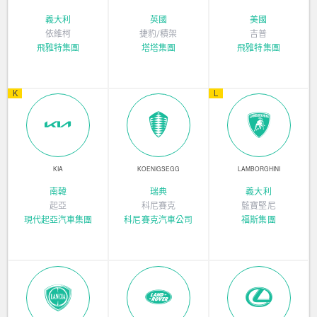
義大利
英國
美國
依維柯
捷豹/積架
吉普
飛雅特集團
塔塔集團
飛雅特集團
K
L
KIA
KOENIGSEGG
LAMBORGHINI
南韓
瑞典
義大利
起亞
科尼賽克
藍寶堅尼
現代起亞汽車集團
科尼賽克汽車公司
福斯集團