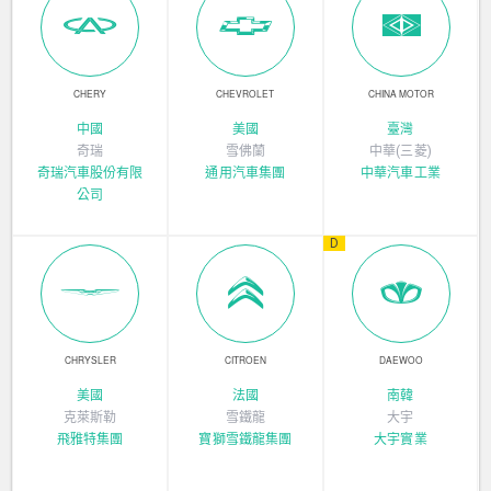
CHERY
CHEVROLET
CHINA MOTOR
中國
美國
臺灣
奇瑞
雪佛蘭
中華(三菱)
奇瑞汽車股份有限
通用汽車集團
中華汽車工業
公司
D
CHRYSLER
CITROEN
DAEWOO
美國
法國
南韓
克萊斯勒
雪鐵龍
大宇
飛雅特集團
寶獅雪鐵龍集團
大宇實業