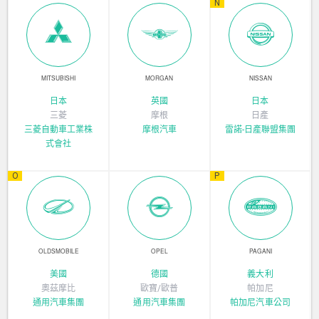
N
MITSUBISHI
MORGAN
NISSAN
日本
英國
日本
三菱
摩根
日產
三菱自動車工業株
摩根汽車
雷諾-日產聯盟集團
式會社
O
P
OLDSMOBILE
OPEL
PAGANI
美國
德國
義大利
奧茲摩比
歐寶/歐普
帕加尼
通用汽車集團
通用汽車集團
帕加尼汽車公司